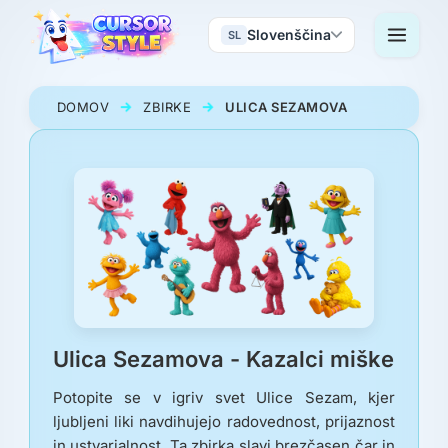
Slovenščina
SL
DOMOV
ZBIRKE
ULICA SEZAMOVA
Ulica Sezamova - Kazalci miške
Potopite se v igriv svet Ulice Sezam, kjer
ljubljeni liki navdihujejo radovednost, prijaznost
in ustvarjalnost. Ta zbirka slavi brezčasen čar in