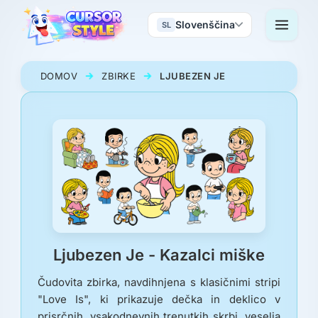
Slovenščina
SL
DOMOV
ZBIRKE
LJUBEZEN JE
Ljubezen Je - Kazalci miške
Čudovita zbirka, navdihnjena s klasičnimi stripi
"Love Is", ki prikazuje dečka in deklico v
prisrčnih, vsakodnevnih trenutkih skrbi, veselja