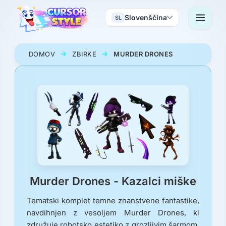
Slovenščina
SL
DOMOV
ZBIRKE
MURDER DRONES
Murder Drones - Kazalci miške
Tematski komplet temne znanstvene fantastike,
navdihnjen z vesoljem Murder Drones, ki
združuje robotsko estetiko z grozljivim šarmom.