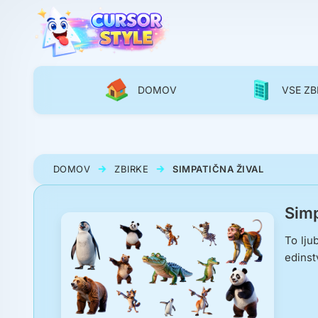
DOMOV
VSE ZB
DOMOV
ZBIRKE
SIMPATIČNA ŽIVAL
Simp
To lju
edinst