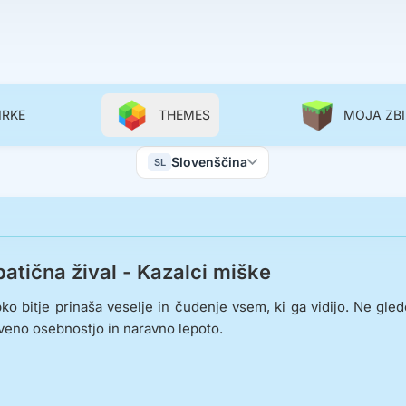
IRKE
THEMES
MOJA ZB
Color Scheme
Slovenščina
SL
Wallpapers
atična žival - Kazalci miške
bko bitje prinaša veselje in čudenje vsem, ki ga vidijo. Ne glede 
veno osebnostjo in naravno lepoto.